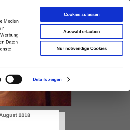
ontakt
Anfahrt
Cookies zulassen
le Medien
ir
Auswahl erlauben
, Werbung
ren Daten
Nur notwendige Cookies
ienste
g
Details zeigen
 August 2018