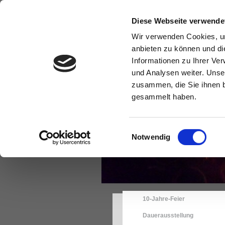
Home
Aktuelles
Sch
Diese Webseite verwende
Wir verwenden Cookies, um
Impressum
anbieten zu können und di
Informationen zu Ihrer Ve
und Analysen weiter. Unse
zusammen, die Sie ihnen b
gesammelt haben.
Einwilligungsauswahl
Notwendig
10-Jahre-Feier
Dauerausstellung